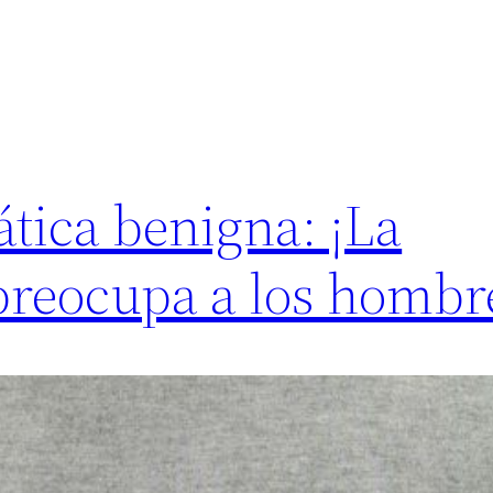
ática benigna: ¡La
reocupa a los hombr